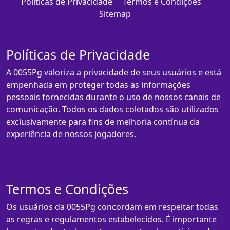
Políticas de Privacidade
Termos e Condições
Sitemap
Políticas de Privacidade
A 0055Pg valoriza a privacidade de seus usuários e está
empenhada em proteger todas as informações
pessoais fornecidas durante o uso de nossos canais de
comunicação. Todos os dados coletados são utilizados
exclusivamente para fins de melhoria contínua da
experiência de nossos jogadores.
Termos e Condições
Os usuários da 0055Pg concordam em respeitar todas
as regras e regulamentos estabelecidos. É importante