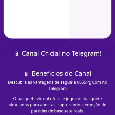
📱 Canal Oficial no Telegram!
📱 Benefícios do Canal
Descubra as vantagens de seguir a 0055Pg.Com no
Telegram
O basquete virtual oferece jogos de basquete
simulados para apostas, capturando a emoção de
partidas de basquete reais.