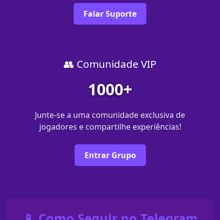
Falar Suporte
👥 Comunidade VIP
1000+
Junte-se a uma comunidade exclusiva de
jogadores e compartilhe experiências!
Entrar Grupo
📱 Como Seguir no Telegram