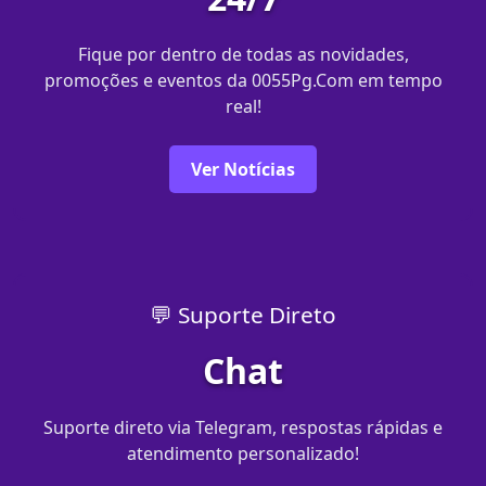
Fique por dentro de todas as novidades,
promoções e eventos da 0055Pg.Com em tempo
real!
Ver Notícias
💬 Suporte Direto
Chat
Suporte direto via Telegram, respostas rápidas e
atendimento personalizado!