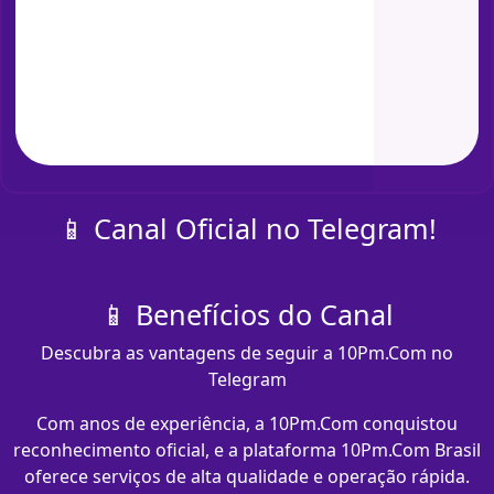
📱 Canal Oficial no Telegram!
📱 Benefícios do Canal
Descubra as vantagens de seguir a 10Pm.Com no
Telegram
Com anos de experiência, a 10Pm.Com conquistou
reconhecimento oficial, e a plataforma 10Pm.Com Brasil
oferece serviços de alta qualidade e operação rápida.