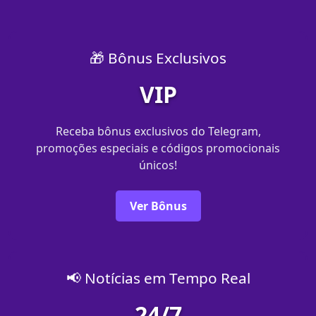
🎁 Bônus Exclusivos
VIP
Receba bônus exclusivos do Telegram,
promoções especiais e códigos promocionais
únicos!
Ver Bônus
📢 Notícias em Tempo Real
24/7