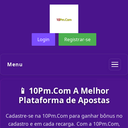
Login
Registrar-se
Menu
📱 10Pm.Com A Melhor
Plataforma de Apostas
Cadastre-se na 10Pm.Com para ganhar bônus no
cadastro e em cada recarga. Com a 10Pm.Com,