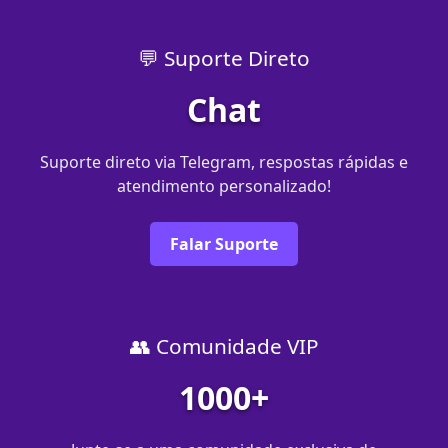
💬 Suporte Direto
Chat
Suporte direto via Telegram, respostas rápidas e
atendimento personalizado!
Falar Suporte
👥 Comunidade VIP
1000+