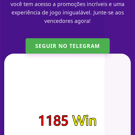
você tem acesso a promoções incríveis e uma
experiência de jogo inigualável. Junte-se aos
vencedores agora!
SEGUIR NO TELEGRAM