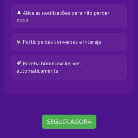
🔔 Ative as notificações para não perder
nada
💬 Participe das conversas e interaja
🎁 Receba bônus exclusivos
automaticamente
SEGUIR AGORA