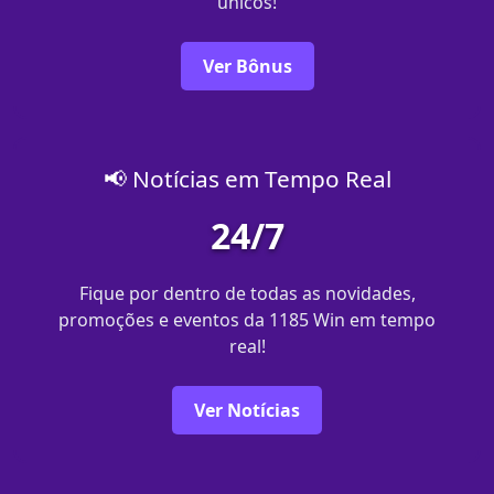
únicos!
Ver Bônus
📢 Notícias em Tempo Real
24/7
Fique por dentro de todas as novidades,
promoções e eventos da 1185 Win em tempo
real!
Ver Notícias