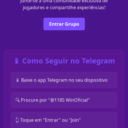
Junte-se a uma comunidade exclusiva de
jogadores e compartilhe experiências!
Entrar Grupo
📱 Como Seguir no Telegram
📱 Baixe o app Telegram no seu dispositivo
🔍 Procure por "@1185 WinOficial"
👆 Toque em "Entrar" ou "Join"