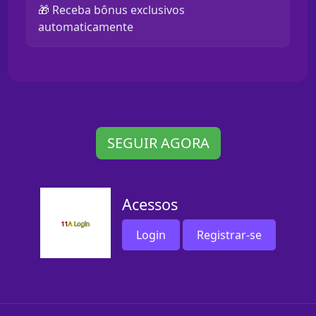
🎁 Receba bônus exclusivos
automaticamente
SEGUIR AGORA
Acessos
Login
Registrar-se