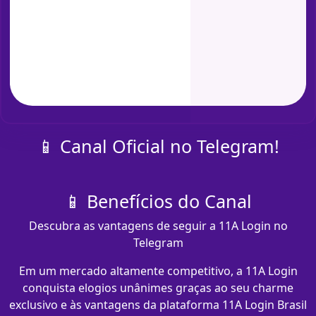
📱 Canal Oficial no Telegram!
📱 Benefícios do Canal
Descubra as vantagens de seguir a 11A Login no
Telegram
Em um mercado altamente competitivo, a 11A Login
conquista elogios unânimes graças ao seu charme
exclusivo e às vantagens da plataforma 11A Login Brasil