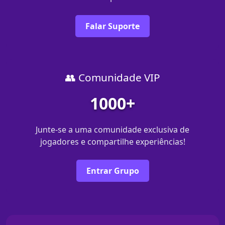
Falar Suporte
👥 Comunidade VIP
1000+
Junte-se a uma comunidade exclusiva de
jogadores e compartilhe experiências!
Entrar Grupo