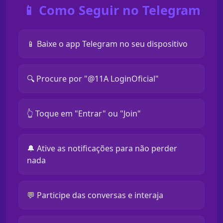
📱 Como Seguir no Telegram
📱 Baixe o app Telegram no seu dispositivo
🔍 Procure por "@11A LoginOficial"
👆 Toque em "Entrar" ou "Join"
🔔 Ative as notificações para não perder
nada
💬 Participe das conversas e interaja