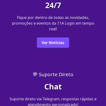
24/7
Fique por dentro de todas as novidades,
promoções e eventos da 11A Login em tempo
real!
Ver Notícias
💬 Suporte Direto
Chat
Suporte direto via Telegram, respostas rápidas e
atendimento personalizado!