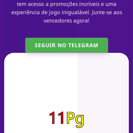
tem acesso a promoções incríveis e uma
experiência de jogo inigualável. Junte-se aos
vencedores agora!
SEGUIR NO TELEGRAM