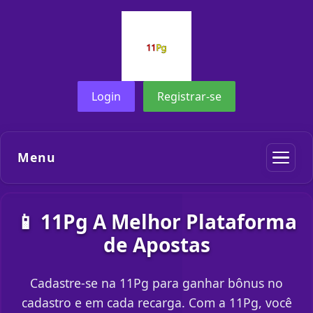
Login
Registrar-se
Menu
📱 11Pg A Melhor Plataforma
de Apostas
Cadastre-se na 11Pg para ganhar bônus no
cadastro e em cada recarga. Com a 11Pg, você