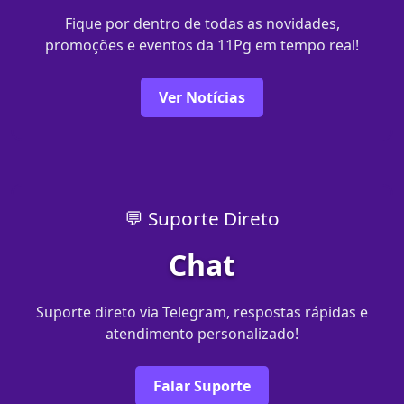
Fique por dentro de todas as novidades,
promoções e eventos da 11Pg em tempo real!
Ver Notícias
💬 Suporte Direto
Chat
Suporte direto via Telegram, respostas rápidas e
atendimento personalizado!
Falar Suporte