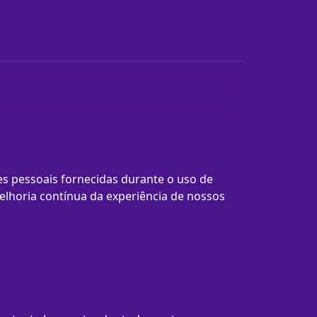
s pessoais fornecidas durante o uso de
elhoria contínua da experiência de nossos