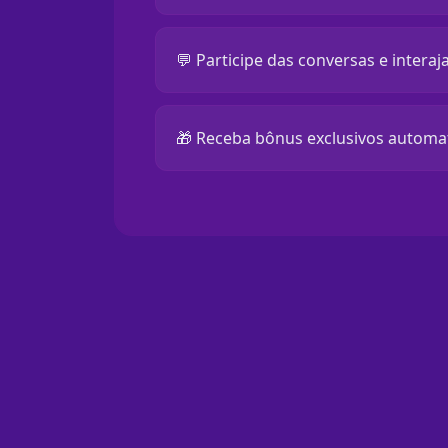
💬 Participe das conversas e interaj
🎁 Receba bônus exclusivos autom