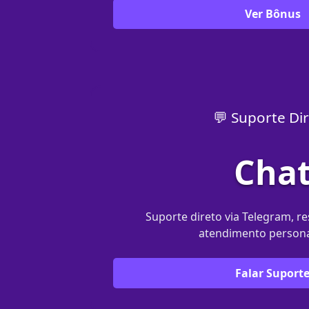
Ver Bônus
💬 Suporte Di
Cha
Suporte direto via Telegram, r
atendimento persona
Falar Suport