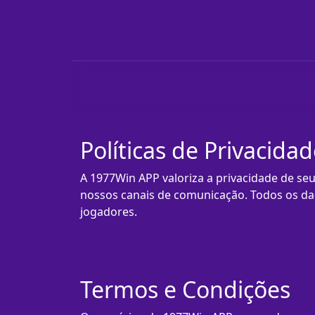
Políticas de Privacida
A 1977Win APP valoriza a privacidade de s
nossos canais de comunicação. Todos os dad
jogadores.
Termos e Condições