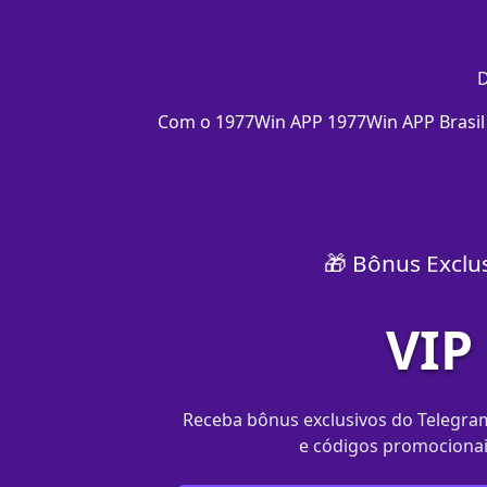
D
Com o 1977Win APP 1977Win APP Brasil ,
🎁 Bônus Exclu
VIP
Receba bônus exclusivos do Telegra
e códigos promocionai