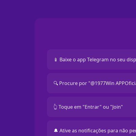
📱 Baixe o app Telegram no seu disp
🔍 Procure por "@1977Win APPOfici
👆 Toque em "Entrar" ou "Join"
🔔 Ative as notificações para não p