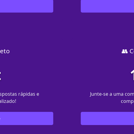
reto
👥 
t
espostas rápidas e
Junte-se a uma com
lizado!
compa
e