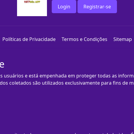
Login
Registrar-se
Políticas de Privacidade
Termos e Condições
Sitemap
de
eus usuários e está empenhada em proteger todas as inform
os coletados são utilizados exclusivamente para fins de m