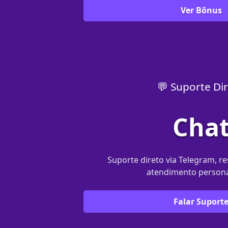
Ver Bônus
💬 Suporte Di
Cha
Suporte direto via Telegram, r
atendimento persona
Falar Suport