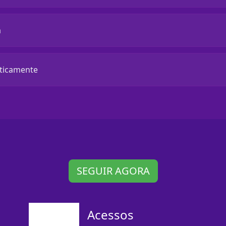
a
aticamente
SEGUIR AGORA
Acessos