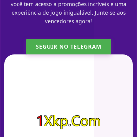
você tem acesso a promoções incríveis e uma
experiência de jogo inigualável. Junte-se aos
vencedores agora!
SEGUIR NO TELEGRAM