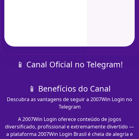
📱 Canal Oficial no Telegram!
📱 Benefícios do Canal
Descubra as vantagens de seguir a 2007Win Login no
Telegram
A 2007Win Login oferece conteúdo de jogos
diversificado, profissional e extremamente divertido —
a plataforma 2007Win Login Brasil é cheia de alegria e