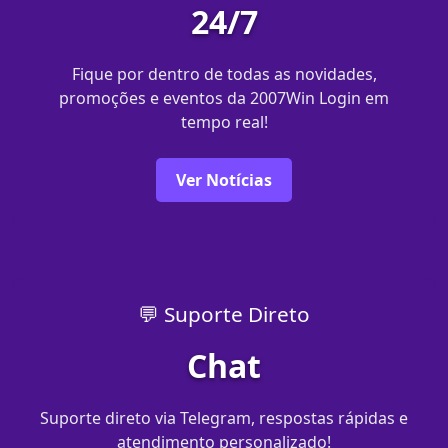
24/7
Fique por dentro de todas as novidades,
promoções e eventos da 2007Win Login em
tempo real!
Ver Notícias
💬 Suporte Direto
Chat
Suporte direto via Telegram, respostas rápidas e
atendimento personalizado!