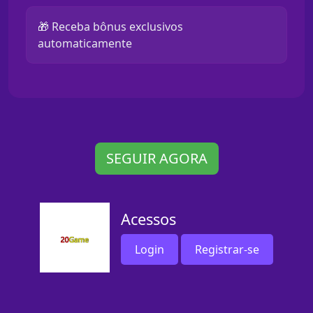
🎁 Receba bônus exclusivos
automaticamente
SEGUIR AGORA
Acessos
Login
Registrar-se