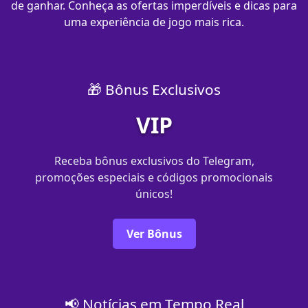
de ganhar. Conheça as ofertas imperdíveis e dicas para
uma experiência de jogo mais rica.
🎁 Bônus Exclusivos
VIP
Receba bônus exclusivos do Telegram,
promoções especiais e códigos promocionais
únicos!
Ver Bônus
📢 Notícias em Tempo Real