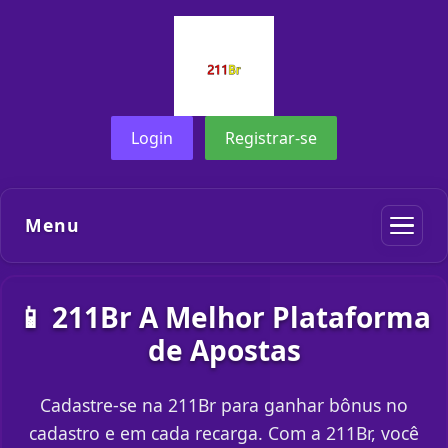
Login
Registrar-se
Menu
📱 211Br A Melhor Plataforma
de Apostas
Cadastre-se na 211Br para ganhar bônus no
cadastro e em cada recarga. Com a 211Br, você