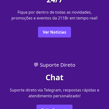
Fique por dentro de todas as novidades,
promoções e eventos da 211Br em tempo real!
Ver Notícias
💬 Suporte Direto
Chat
Suporte direto via Telegram, respostas rápidas e
atendimento personalizado!