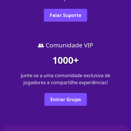
Falar Suporte
👥 Comunidade VIP
1000+
Junte-se a uma comunidade exclusiva de
jogadores e compartilhe experiências!
Entrar Grupo