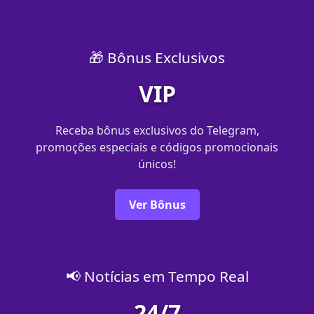
🎁 Bônus Exclusivos
VIP
Receba bônus exclusivos do Telegram,
promoções especiais e códigos promocionais
únicos!
Ver Bônus
📢 Notícias em Tempo Real
24/7