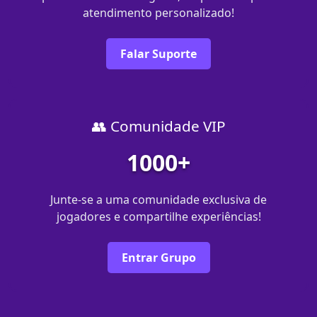
atendimento personalizado!
Falar Suporte
👥 Comunidade VIP
1000+
Junte-se a uma comunidade exclusiva de
jogadores e compartilhe experiências!
Entrar Grupo