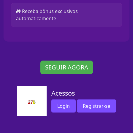
🎁 Receba bônus exclusivos
automaticamente
SEGUIR AGORA
Acessos
Login
Registrar-se