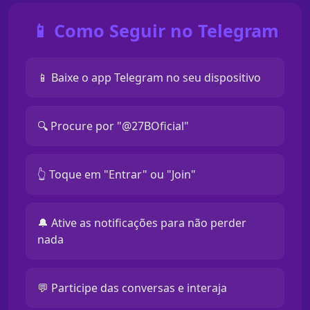
📱 Como Seguir no Telegram
📱 Baixe o app Telegram no seu dispositivo
🔍 Procure por "@27BOficial"
👆 Toque em "Entrar" ou "Join"
🔔 Ative as notificações para não perder
nada
💬 Participe das conversas e interaja