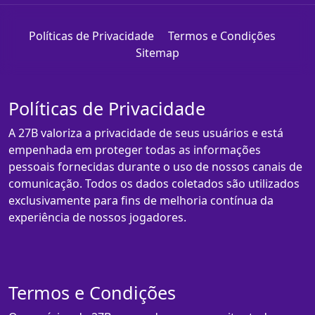
Políticas de Privacidade
Termos e Condições
Sitemap
Políticas de Privacidade
A 27B valoriza a privacidade de seus usuários e está
empenhada em proteger todas as informações
pessoais fornecidas durante o uso de nossos canais de
comunicação. Todos os dados coletados são utilizados
exclusivamente para fins de melhoria contínua da
experiência de nossos jogadores.
Termos e Condições