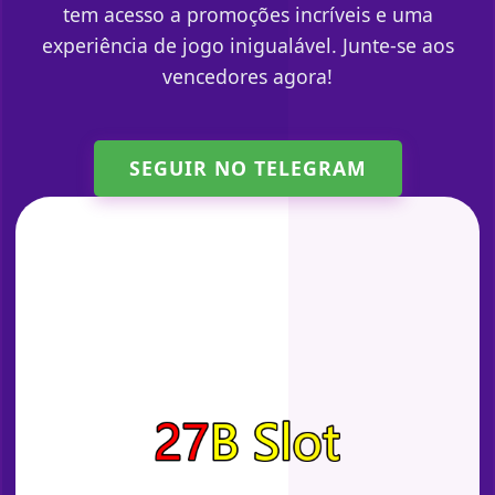
tem acesso a promoções incríveis e uma
experiência de jogo inigualável. Junte-se aos
vencedores agora!
SEGUIR NO TELEGRAM