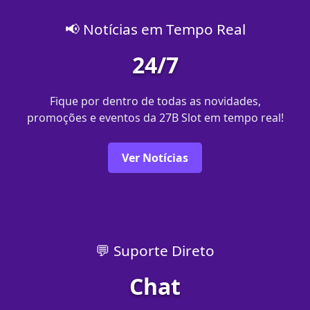
📢 Notícias em Tempo Real
24/7
Fique por dentro de todas as novidades,
promoções e eventos da 27B Slot em tempo real!
Ver Notícias
💬 Suporte Direto
Chat