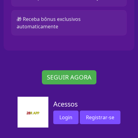
🎁 Receba bônus exclusivos
automaticamente
SEGUIR AGORA
Acessos
Login
Registrar-se