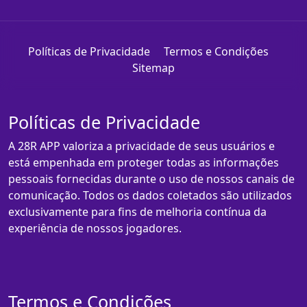
Políticas de Privacidade
Termos e Condições
Sitemap
Políticas de Privacidade
A 28R APP valoriza a privacidade de seus usuários e
está empenhada em proteger todas as informações
pessoais fornecidas durante o uso de nossos canais de
comunicação. Todos os dados coletados são utilizados
exclusivamente para fins de melhoria contínua da
experiência de nossos jogadores.
Termos e Condições