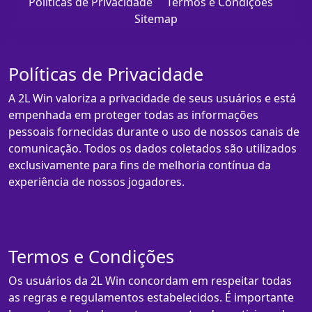
Políticas de Privacidade
Termos e Condições
Sitemap
Políticas de Privacidade
A 2L Win valoriza a privacidade de seus usuários e está
empenhada em proteger todas as informações
pessoais fornecidas durante o uso de nossos canais de
comunicação. Todos os dados coletados são utilizados
exclusivamente para fins de melhoria contínua da
experiência de nossos jogadores.
Termos e Condições
Os usuários da 2L Win concordam em respeitar todas
as regras e regulamentos estabelecidos. É importante