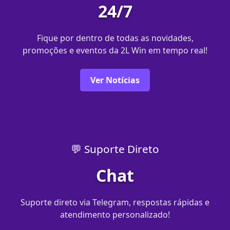
24/7
Fique por dentro de todas as novidades,
promoções e eventos da 2L Win em tempo real!
Ver Notícias
💬 Suporte Direto
Chat
Suporte direto via Telegram, respostas rápidas e
atendimento personalizado!