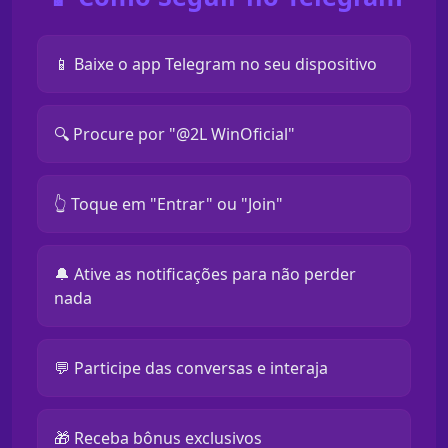
📱 Baixe o app Telegram no seu dispositivo
🔍 Procure por "@2L WinOficial"
👆 Toque em "Entrar" ou "Join"
🔔 Ative as notificações para não perder
nada
💬 Participe das conversas e interaja
🎁 Receba bônus exclusivos