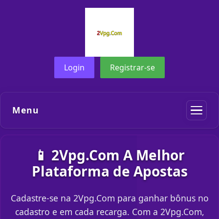
Login
Registrar-se
Menu
📱 2Vpg.Com A Melhor
Plataforma de Apostas
Cadastre-se na 2Vpg.Com para ganhar bônus no
cadastro e em cada recarga. Com a 2Vpg.Com,