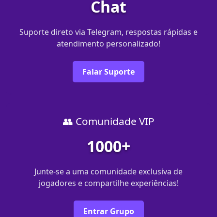
Chat
Suporte direto via Telegram, respostas rápidas e
atendimento personalizado!
Falar Suporte
👥 Comunidade VIP
1000+
Junte-se a uma comunidade exclusiva de
jogadores e compartilhe experiências!
Entrar Grupo