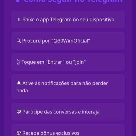
📱 Baixe o app Telegram no seu dispositivo
🔍 Procure por "@30WimOficial"
👆 Toque em "Entrar" ou "Join"
🔔 Ative as notificações para não perder
nada
💬 Participe das conversas e interaja
🎁 Receba bônus exclusivos