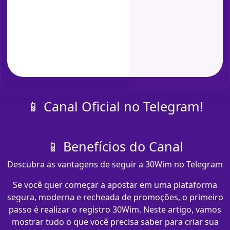
📱 Canal Oficial no Telegram!
📱 Benefícios do Canal
Descubra as vantagens de seguir a 30Wim no Telegram
Se você quer começar a apostar em uma plataforma
segura, moderna e recheada de promoções, o primeiro
passo é realizar o registro 30Wim. Neste artigo, vamos
mostrar tudo o que você precisa saber para criar sua