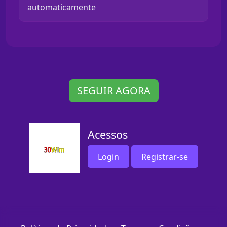
automaticamente
SEGUIR AGORA
Acessos
Login
Registrar-se