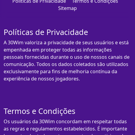
Políticas de Privacidade
Termos e Condições
Sitemap
Políticas de Privacidade
A 30Wim valoriza a privacidade de seus usuários e está
empenhada em proteger todas as informações
pessoais fornecidas durante o uso de nossos canais de
comunicação. Todos os dados coletados são utilizados
exclusivamente para fins de melhoria contínua da
experiência de nossos jogadores.
Termos e Condições
Os usuários da 30Wim concordam em respeitar todas
as regras e regulamentos estabelecidos. É importante