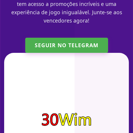
tem acesso a promoções incríveis e uma
experiência de jogo inigualável. Junte-se aos
vencedores agora!
SEGUIR NO TELEGRAM