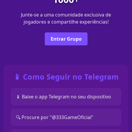
Junte-se a uma comunidade exclusiva de
jogadores e compartilhe experiências!
Entrar Grupo
📱 Como Seguir no Telegram
📱 Baixe o app Telegram no seu dispositivo
🔍 Procure por "@333GameOficial"