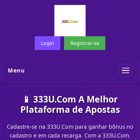
Login
Registrar-se
Menu
📱 333U.Com A Melhor
Plataforma de Apostas
Cadastre-se na 333U.Com para ganhar bônus no
cadastro e em cada recarga. Com a 333U.Com,