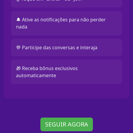
🔔 Ative as notificações para não perder
nada
💬 Participe das conversas e interaja
🎁 Receba bônus exclusivos
automaticamente
SEGUIR AGORA