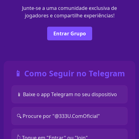
Junte-se a uma comunidade exclusiva de
jogadores e compartilhe experiências!
Entrar Grupo
📱 Como Seguir no Telegram
📱 Baixe o app Telegram no seu dispositivo
🔍 Procure por "@333U.ComOficial"
👆 Toque em "Entrar" ou "Join"