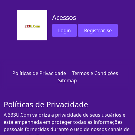
Acessos
Login
Registrar-se
Políticas de Privacidade
Termos e Condições
Sitemap
Políticas de Privacidade
A 333U.Com valoriza a privacidade de seus usuários e
está empenhada em proteger todas as informações
pessoais fornecidas durante o uso de nossos canais de