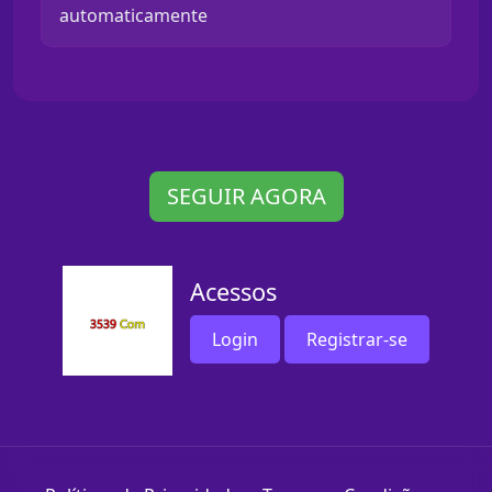
automaticamente
SEGUIR AGORA
Acessos
Login
Registrar-se