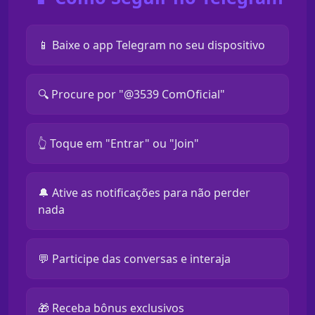
📱 Baixe o app Telegram no seu dispositivo
🔍 Procure por "@3539 ComOficial"
👆 Toque em "Entrar" ou "Join"
🔔 Ative as notificações para não perder
nada
💬 Participe das conversas e interaja
🎁 Receba bônus exclusivos