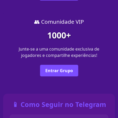
👥 Comunidade VIP
1000+
Junte-se a uma comunidade exclusiva de
jogadores e compartilhe experiências!
Entrar Grupo
📱 Como Seguir no Telegram