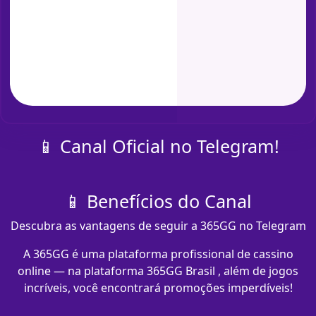
📱 Canal Oficial no Telegram!
📱 Benefícios do Canal
Descubra as vantagens de seguir a 365GG no Telegram
A 365GG é uma plataforma profissional de cassino
online — na plataforma 365GG Brasil , além de jogos
incríveis, você encontrará promoções imperdíveis!