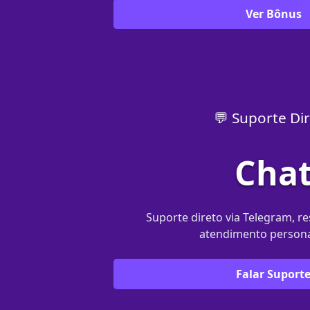
Ver Bônus
💬 Suporte Di
Cha
Suporte direto via Telegram, r
atendimento persona
Falar Suport