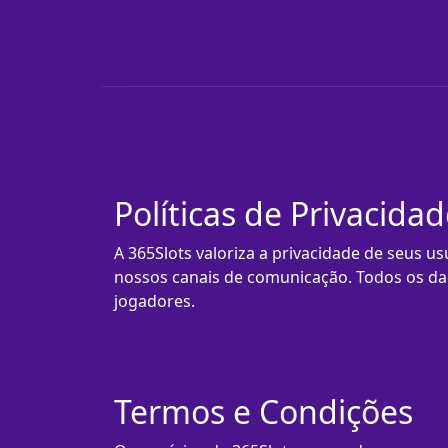
Políticas de Privacida
A 365Slots valoriza a privacidade de seus 
nossos canais de comunicação. Todos os dad
jogadores.
Termos e Condições