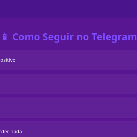
📱 Como Seguir no Telegram
ositivo
erder nada