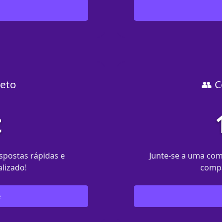
reto
👥 
t
espostas rápidas e
Junte-se a uma com
lizado!
compa
e