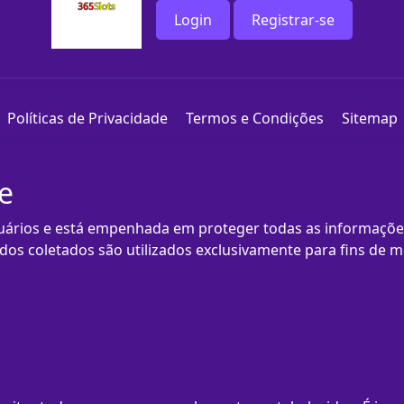
Login
Registrar-se
Políticas de Privacidade
Termos e Condições
Sitemap
de
usuários e está empenhada em proteger todas as informaçõe
os coletados são utilizados exclusivamente para fins de m