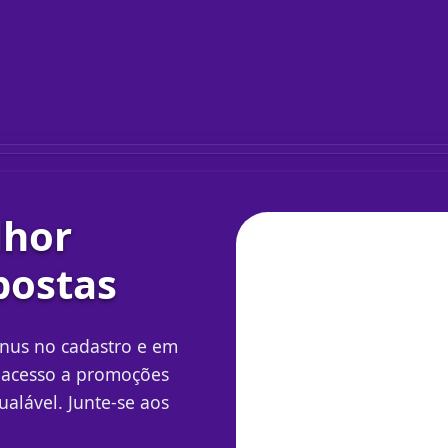
lhor
postas
ônus no cadastro e em
m acesso a promoções
ualável. Junte-se aos