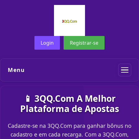
Login
Registrar-se
Menu
📱 3QQ.Com A Melhor
Plataforma de Apostas
Cadastre-se na 3QQ.Com para ganhar bônus no
cadastro e em cada recarga. Com a 3QQ.Com,