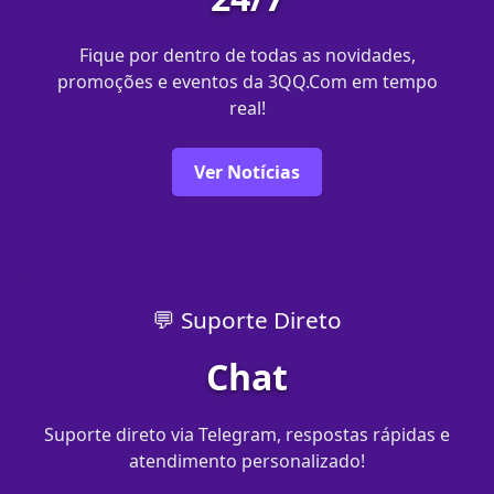
Fique por dentro de todas as novidades,
promoções e eventos da 3QQ.Com em tempo
real!
Ver Notícias
💬 Suporte Direto
Chat
Suporte direto via Telegram, respostas rápidas e
atendimento personalizado!