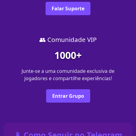
Falar Suporte
👥 Comunidade VIP
1000+
Junte-se a uma comunidade exclusiva de
jogadores e compartilhe experiências!
Entrar Grupo
📱 Como Seguir no Telegram