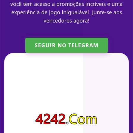
você tem acesso a promoções incríveis e uma
experiência de jogo inigualável. Junte-se aos
vencedores agora!
SEGUIR NO TELEGRAM