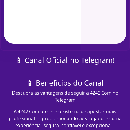
📱 Canal Oficial no Telegram!
📱 Benefícios do Canal
Descubra as vantagens de seguir a 4242.Com no
Telegram
A 4242.Com oferece o sistema de apostas mais
profissional — proporcionando aos jogadores uma
experiência “segura, confiável e excepcional”.