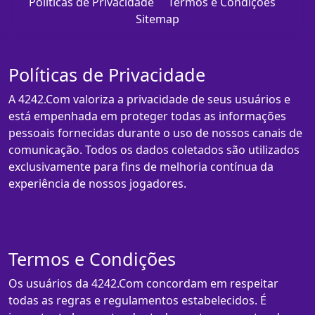
Políticas de Privacidade
Termos e Condições
Sitemap
Políticas de Privacidade
A 4242.Com valoriza a privacidade de seus usuários e
está empenhada em proteger todas as informações
pessoais fornecidas durante o uso de nossos canais de
comunicação. Todos os dados coletados são utilizados
exclusivamente para fins de melhoria contínua da
experiência de nossos jogadores.
Termos e Condições
Os usuários da 4242.Com concordam em respeitar
todas as regras e regulamentos estabelecidos. É