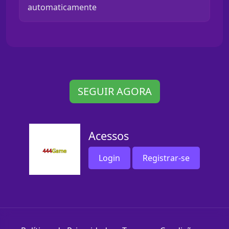
automaticamente
SEGUIR AGORA
Acessos
Login
Registrar-se