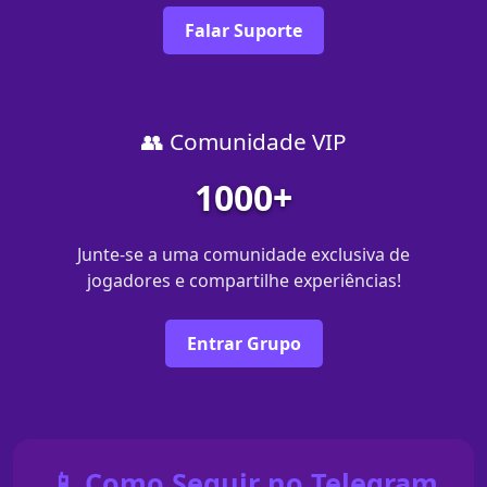
Falar Suporte
👥 Comunidade VIP
1000+
Junte-se a uma comunidade exclusiva de
jogadores e compartilhe experiências!
Entrar Grupo
📱 Como Seguir no Telegram