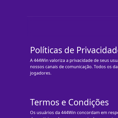
Políticas de Privacida
A 444Win valoriza a privacidade de seus us
nossos canais de comunicação. Todos os dad
jogadores.
Termos e Condições
Os usuários da 444Win concordam em respeit