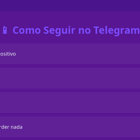
📱 Como Seguir no Telegram
ositivo
erder nada