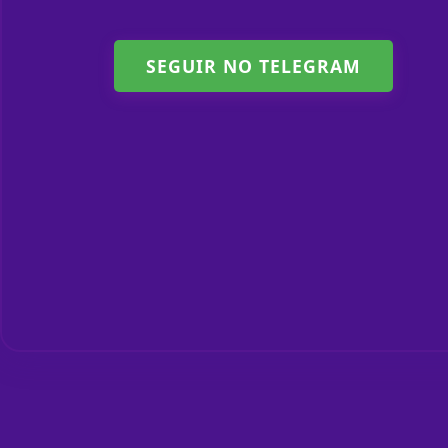
SEGUIR NO TELEGRAM