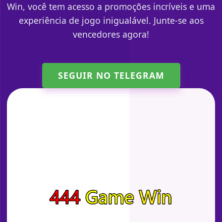
Win, você tem acesso a promoções incríveis e uma
experiência de jogo inigualável. Junte-se aos
vencedores agora!
SEGUIR NO TELEGRAM