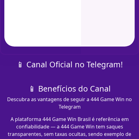
📱 Canal Oficial no Telegram!
📱 Benefícios do Canal
Descubra as vantagens de seguir a 444 Game Win no
Telegram
A plataforma 444 Game Win Brasil é referência em
confiabilidade — a 444 Game Win tem saques
transparentes, sem taxas ocultas, sendo exemplo de