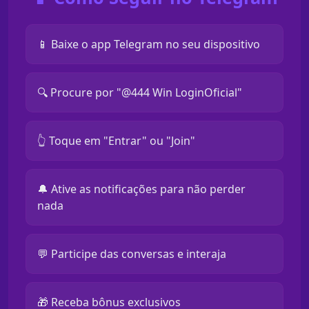
📱 Baixe o app Telegram no seu dispositivo
🔍 Procure por "@444 Win LoginOficial"
👆 Toque em "Entrar" ou "Join"
🔔 Ative as notificações para não perder
nada
💬 Participe das conversas e interaja
🎁 Receba bônus exclusivos