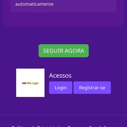
automaticamente
SEGUIR AGORA
Acessos
Login
Registrar-se