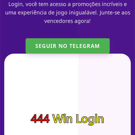
Login, você tem acesso a promoções incríveis e
uma experiência de jogo inigualável. Junte-se aos
vencedores agora!
SEGUIR NO TELEGRAM