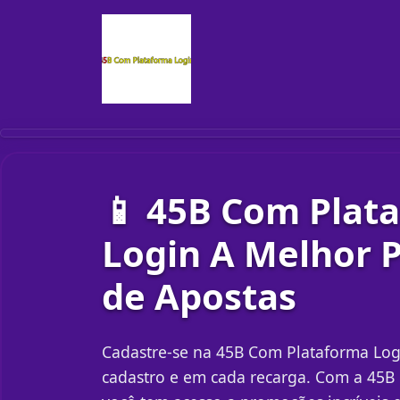
📱 45B Com Plat
Login A Melhor 
de Apostas
Cadastre-se na 45B Com Plataforma Lo
cadastro e em cada recarga. Com a 45B