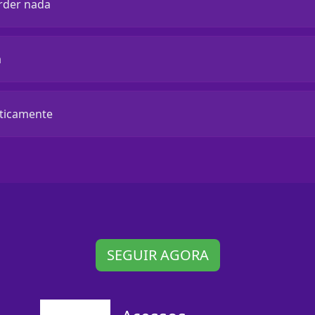
erder nada
a
aticamente
SEGUIR AGORA