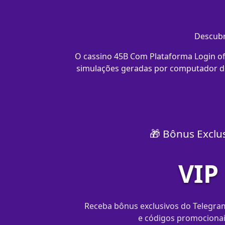
Descubr
O cassino 45B Com Plataforma Login ofe
simulações geradas por computador de 
🎁 Bônus Exclu
VIP
Receba bônus exclusivos do Telegra
e códigos promocionai