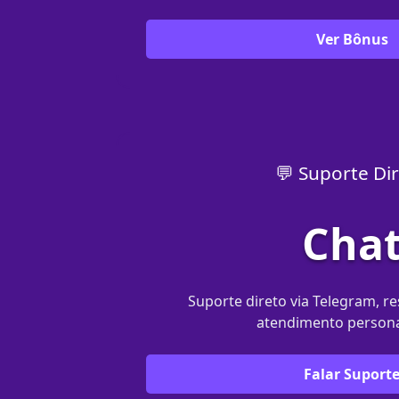
Ver Bônus
💬 Suporte Di
Cha
Suporte direto via Telegram, r
atendimento persona
Falar Suport