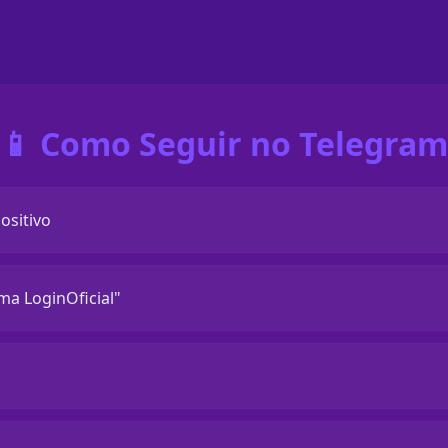
📱 Como Seguir no Telegram
ositivo
ma LoginOficial"