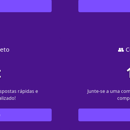
reto
👥 
t
espostas rápidas e
Junte-se a uma com
lizado!
compa
e