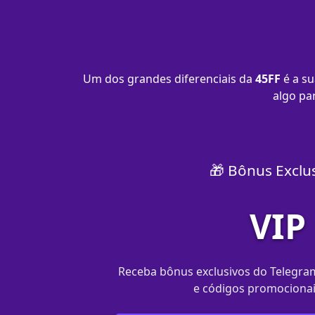
Um dos grandes diferenciais da
45FF
é a su
algo pa
🎁 Bônus Exclu
VIP
Receba bônus exclusivos do Telegra
e códigos promocionai