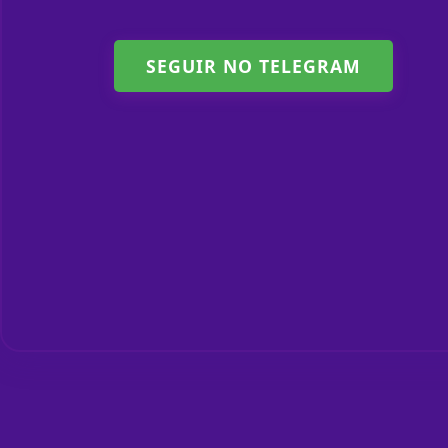
SEGUIR NO TELEGRAM