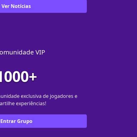
Ver Notícias
Comunidade VIP
1000+
unidade exclusiva de jogadores e
rtilhe experiências!
Entrar Grupo