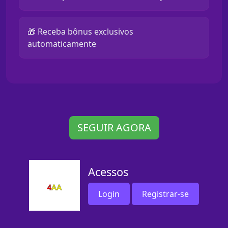
🎁 Receba bônus exclusivos
automaticamente
SEGUIR AGORA
Acessos
Login
Registrar-se