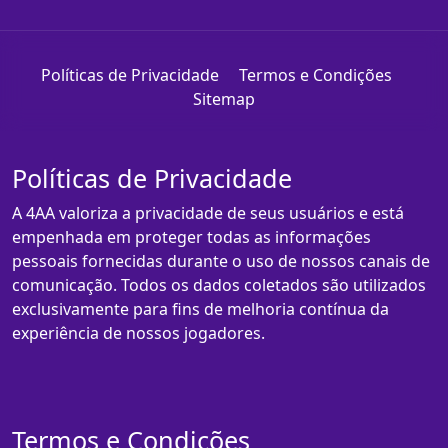
Políticas de Privacidade
Termos e Condições
Sitemap
Políticas de Privacidade
A 4AA valoriza a privacidade de seus usuários e está
empenhada em proteger todas as informações
pessoais fornecidas durante o uso de nossos canais de
comunicação. Todos os dados coletados são utilizados
exclusivamente para fins de melhoria contínua da
experiência de nossos jogadores.
Termos e Condições