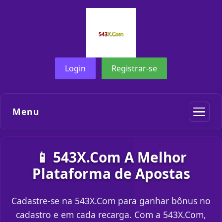
Login
Registrar-se
Menu
📱 543X.Com A Melhor
Plataforma de Apostas
Cadastre-se na 543X.Com para ganhar bônus no
cadastro e em cada recarga. Com a 543X.Com,