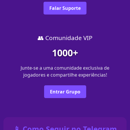
Falar Suporte
👥 Comunidade VIP
1000+
Junte-se a uma comunidade exclusiva de
jogadores e compartilhe experiências!
Entrar Grupo
📱 Como Seguir no Telegram