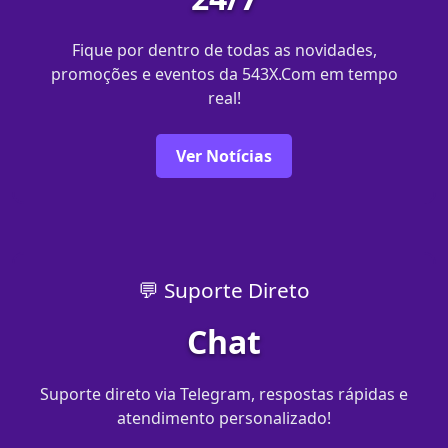
Fique por dentro de todas as novidades,
promoções e eventos da 543X.Com em tempo
real!
Ver Notícias
💬 Suporte Direto
Chat
Suporte direto via Telegram, respostas rápidas e
atendimento personalizado!