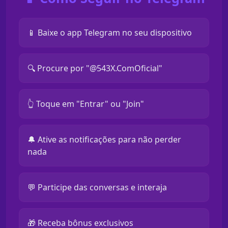
📱 Baixe o app Telegram no seu dispositivo
🔍 Procure por "@543X.ComOficial"
👆 Toque em "Entrar" ou "Join"
🔔 Ative as notificações para não perder
nada
💬 Participe das conversas e interaja
🎁 Receba bônus exclusivos