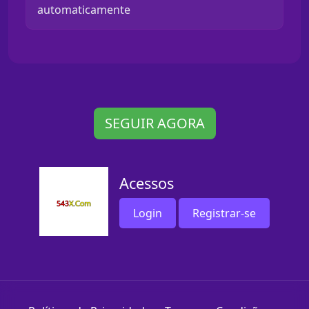
automaticamente
SEGUIR AGORA
Acessos
Login
Registrar-se