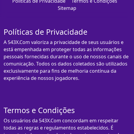
Políticas de Privacidade
Termos e Condições
Sitemap
Políticas de Privacidade
A 543X.Com valoriza a privacidade de seus usuários e
está empenhada em proteger todas as informações
pessoais fornecidas durante o uso de nossos canais de
comunicação. Todos os dados coletados são utilizados
exclusivamente para fins de melhoria contínua da
experiência de nossos jogadores.
Termos e Condições
Os usuários da 543X.Com concordam em respeitar
todas as regras e regulamentos estabelecidos. É