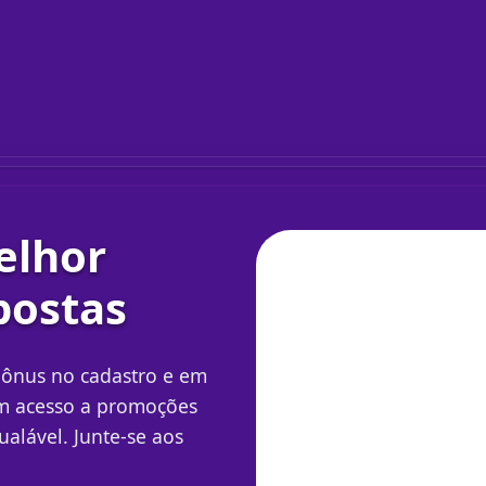
elhor
postas
bônus no cadastro e em
em acesso a promoções
ualável. Junte-se aos