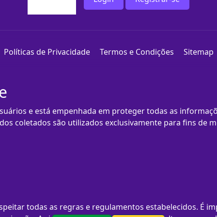
Políticas de Privacidade
Termos e Condições
Sitemap
de
 usuários e está empenhada em proteger todas as informaçõ
os coletados são utilizados exclusivamente para fins de m
eitar todas as regras e regulamentos estabelecidos. É im