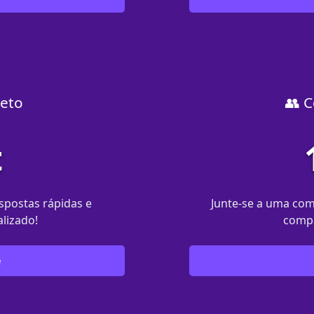
reto
👥 
t
espostas rápidas e
Junte-se a uma com
lizado!
compa
e