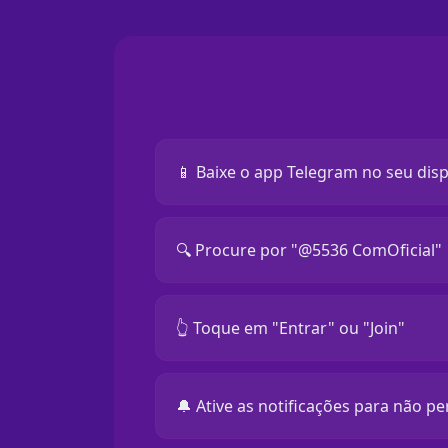
📱 Baixe o app Telegram no seu disp
🔍 Procure por "@5536 ComOficial"
👆 Toque em "Entrar" ou "Join"
🔔 Ative as notificações para não p