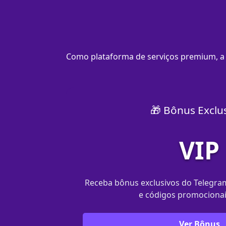
Como plataforma de serviços premium, a 
🎁 Bônus Exclu
VIP
Receba bônus exclusivos do Telegra
e códigos promocionai
Ver Bônus