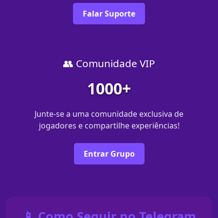
Falar Suporte
👥 Comunidade VIP
1000+
Junte-se a uma comunidade exclusiva de
jogadores e compartilhe experiências!
Entrar Grupo
📱 Como Seguir no Telegram