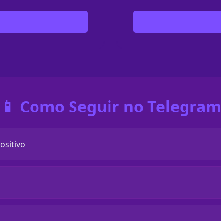
e
📱 Como Seguir no Telegram
ositivo