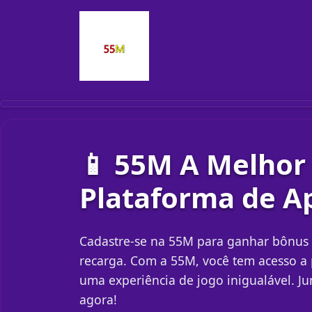
📱 55M A Melhor
Plataforma de A
Cadastre-se na 55M para ganhar bônus 
recarga. Com a 55M, você tem acesso a 
uma experiência de jogo inigualável. J
agora!