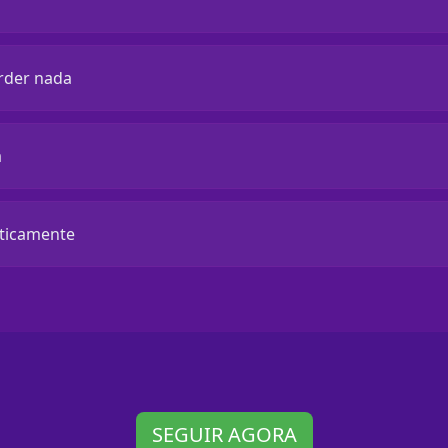
erder nada
a
aticamente
SEGUIR AGORA