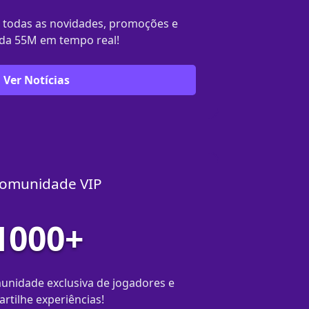
e todas as novidades, promoções e
da 55M em tempo real!
Ver Notícias
Comunidade VIP
1000+
unidade exclusiva de jogadores e
rtilhe experiências!