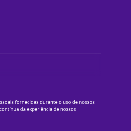
ssoais fornecidas durante o uso de nossos
 contínua da experiência de nossos