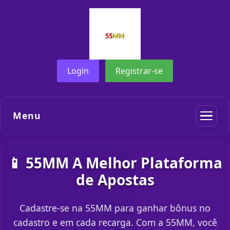
Login
Registrar-se
Menu
📱 55MM A Melhor Plataforma
de Apostas
Cadastre-se na 55MM para ganhar bônus no
cadastro e em cada recarga. Com a 55MM, você