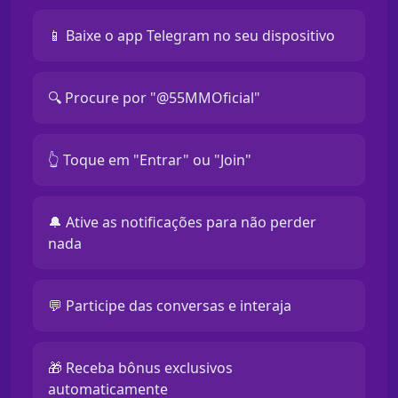
📱 Baixe o app Telegram no seu dispositivo
🔍 Procure por "@55MMOficial"
👆 Toque em "Entrar" ou "Join"
🔔 Ative as notificações para não perder
nada
💬 Participe das conversas e interaja
🎁 Receba bônus exclusivos
automaticamente