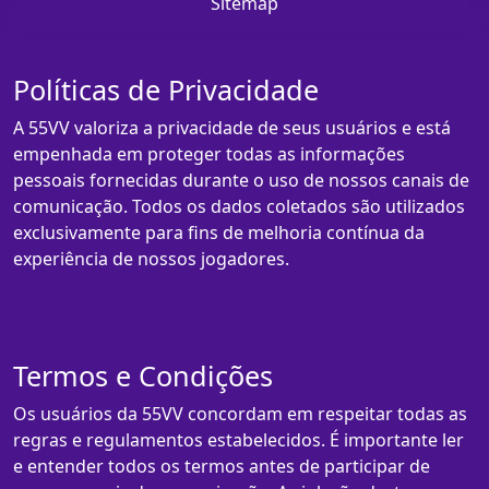
Sitemap
Políticas de Privacidade
A 55VV valoriza a privacidade de seus usuários e está
empenhada em proteger todas as informações
pessoais fornecidas durante o uso de nossos canais de
comunicação. Todos os dados coletados são utilizados
exclusivamente para fins de melhoria contínua da
experiência de nossos jogadores.
Termos e Condições
Os usuários da 55VV concordam em respeitar todas as
regras e regulamentos estabelecidos. É importante ler
e entender todos os termos antes de participar de