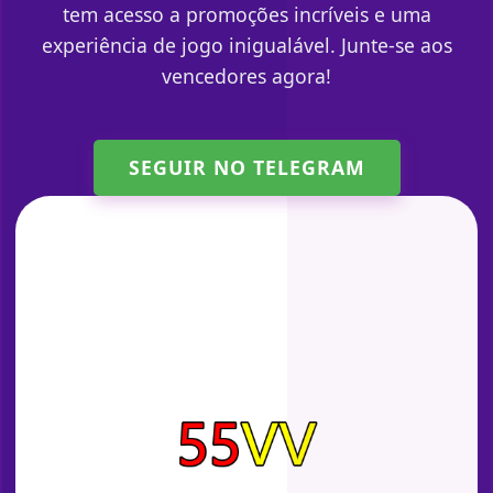
tem acesso a promoções incríveis e uma
experiência de jogo inigualável. Junte-se aos
vencedores agora!
SEGUIR NO TELEGRAM