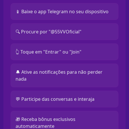
📱 Baixe o app Telegram no seu dispositivo
🔍 Procure por "@55VVOficial"
👆 Toque em "Entrar" ou "Join"
🔔 Ative as notificações para não perder
nada
💬 Participe das conversas e interaja
🎁 Receba bônus exclusivos
automaticamente