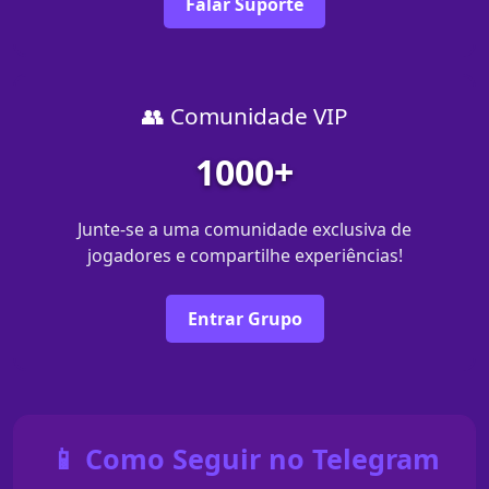
Falar Suporte
👥 Comunidade VIP
1000+
Junte-se a uma comunidade exclusiva de
jogadores e compartilhe experiências!
Entrar Grupo
📱 Como Seguir no Telegram