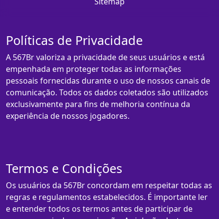
Sitemap
Políticas de Privacidade
A 567Br valoriza a privacidade de seus usuários e está
empenhada em proteger todas as informações
pessoais fornecidas durante o uso de nossos canais de
comunicação. Todos os dados coletados são utilizados
exclusivamente para fins de melhoria contínua da
experiência de nossos jogadores.
Termos e Condições
Os usuários da 567Br concordam em respeitar todas as
regras e regulamentos estabelecidos. É importante ler
e entender todos os termos antes de participar de