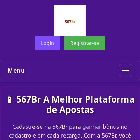
Login
Registrar-se
Menu
📱 567Br A Melhor Plataforma
de Apostas
Cadastre-se na 567Br para ganhar bônus no
cadastro e em cada recarga. Com a 567Br, você