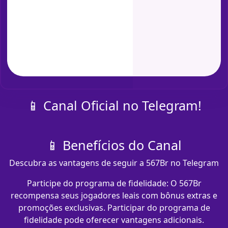
📱 Canal Oficial no Telegram!
📱 Benefícios do Canal
Descubra as vantagens de seguir a 567Br no Telegram
Participe do programa de fidelidade: O 567Br
recompensa seus jogadores leais com bônus extras e
promoções exclusivas. Participar do programa de
fidelidade pode oferecer vantagens adicionais.