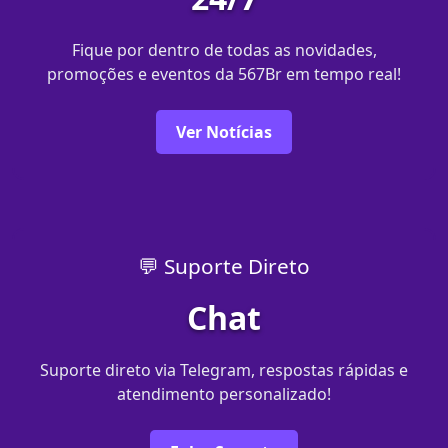
Fique por dentro de todas as novidades,
promoções e eventos da 567Br em tempo real!
Ver Notícias
💬 Suporte Direto
Chat
Suporte direto via Telegram, respostas rápidas e
atendimento personalizado!