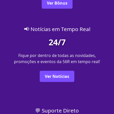
Ver Bônus
📢 Notícias em Tempo Real
24/7
Fique por dentro de todas as novidades,
promoções e eventos da 56R em tempo real!
Ver Notícias
💬 Suporte Direto