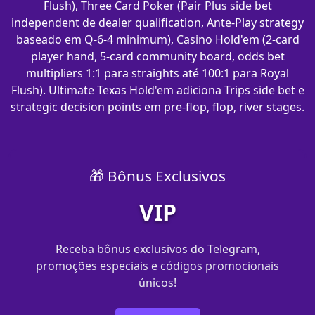
Flush), Three Card Poker (Pair Plus side bet
independent de dealer qualification, Ante-Play strategy
baseado em Q-6-4 minimum), Casino Hold'em (2-card
player hand, 5-card community board, odds bet
multipliers 1:1 para straights até 100:1 para Royal
Flush). Ultimate Texas Hold'em adiciona Trips side bet e
strategic decision points em pre-flop, flop, river stages.
🎁 Bônus Exclusivos
VIP
Receba bônus exclusivos do Telegram,
promoções especiais e códigos promocionais
únicos!