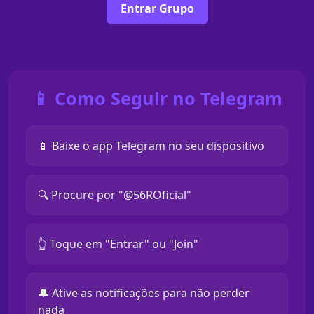
Entrar Grupo
📱 Como Seguir no Telegram
📱 Baixe o app Telegram no seu dispositivo
🔍 Procure por "@56ROficial"
👆 Toque em "Entrar" ou "Join"
🔔 Ative as notificações para não perder
nada