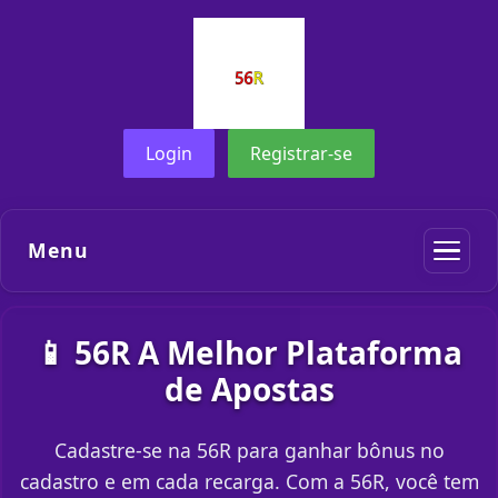
Login
Registrar-se
Menu
📱 56R A Melhor Plataforma
de Apostas
Cadastre-se na 56R para ganhar bônus no
cadastro e em cada recarga. Com a 56R, você tem