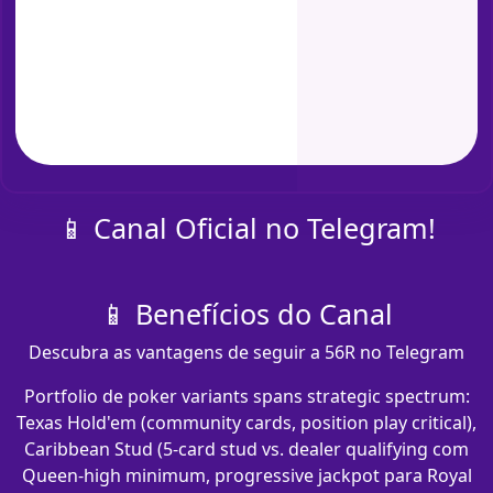
📱 Canal Oficial no Telegram!
📱 Benefícios do Canal
Descubra as vantagens de seguir a 56R no Telegram
Portfolio de poker variants spans strategic spectrum:
Texas Hold'em (community cards, position play critical),
Caribbean Stud (5-card stud vs. dealer qualifying com
Queen-high minimum, progressive jackpot para Royal