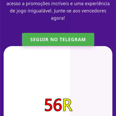
acesso a promoções incríveis e uma experiência
de jogo inigualável. Junte-se aos vencedores
agora!
SEGUIR NO TELEGRAM