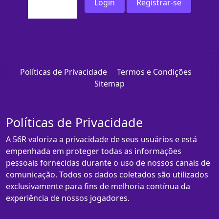
Login
Registrar-se
Políticas de Privacidade
Termos e Condições
Sitemap
Políticas de Privacidade
A 56R valoriza a privacidade de seus usuários e está
empenhada em proteger todas as informações
pessoais fornecidas durante o uso de nossos canais de
comunicação. Todos os dados coletados são utilizados
exclusivamente para fins de melhoria contínua da
experiência de nossos jogadores.