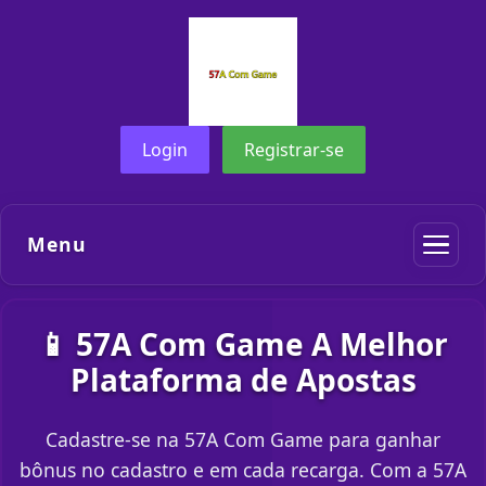
Login
Registrar-se
Menu
📱 57A Com Game A Melhor
Plataforma de Apostas
Cadastre-se na 57A Com Game para ganhar
bônus no cadastro e em cada recarga. Com a 57A