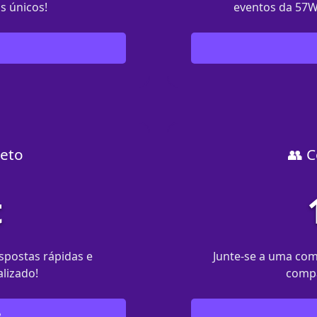
s únicos!
eventos da 57W
reto
👥 
t
espostas rápidas e
Junte-se a uma com
lizado!
compa
e