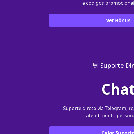
e códigos promocionai
Ver Bônus
💬 Suporte Di
Cha
Suporte direto via Telegram, r
atendimento persona
Falar Suport