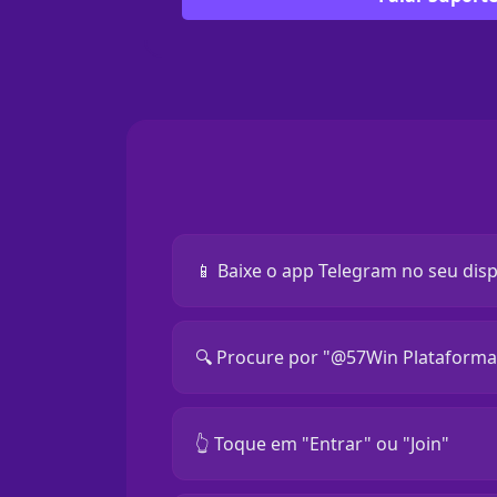
📱 Baixe o app Telegram no seu disp
🔍 Procure por "@57Win PlataformaO
👆 Toque em "Entrar" ou "Join"