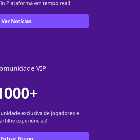
in Plataforma em tempo real!
Ver Notícias
Comunidade VIP
1000+
unidade exclusiva de jogadores e
rtilhe experiências!
Entrar Grupo