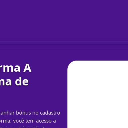
orma A
ma de
ganhar bônus no cadastro
orma, você tem acesso a