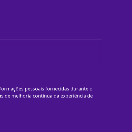
nformações pessoais fornecidas durante o
ns de melhoria contínua da experiência de