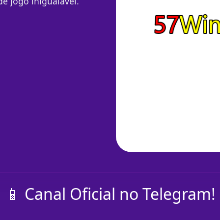
e jogo inigualável.
📱 Canal Oficial no Telegram!