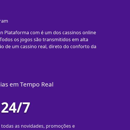
gram
in Plataforma com​ é um dos cassinos online
 Todos os jogos são transmitidos em alta
o de um cassino real, direto do conforto da
cias em Tempo Real
24/7
e todas as novidades, promoções e