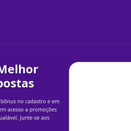
 Melhor
postas
r bônus no cadastro e em
 tem acesso a promoções
ualável. Junte-se aos