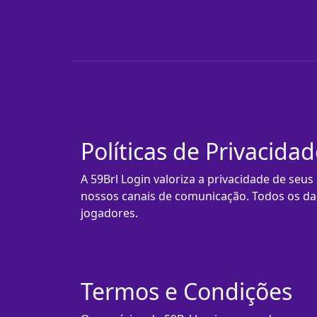
Políticas de Privacida
A 59Brl Login valoriza a privacidade de se
nossos canais de comunicação. Todos os dad
jogadores.
Termos e Condições