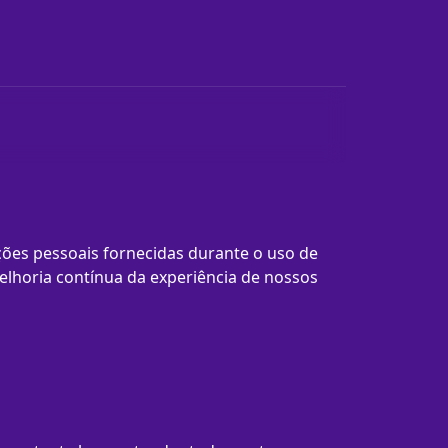
ções pessoais fornecidas durante o uso de
elhoria contínua da experiência de nossos