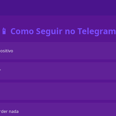
📱 Como Seguir no Telegram
ositivo
"
erder nada