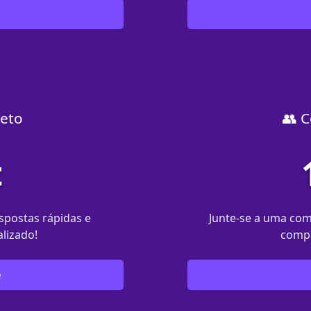
reto
👥 
t
espostas rápidas e
Junte-se a uma com
lizado!
compa
e