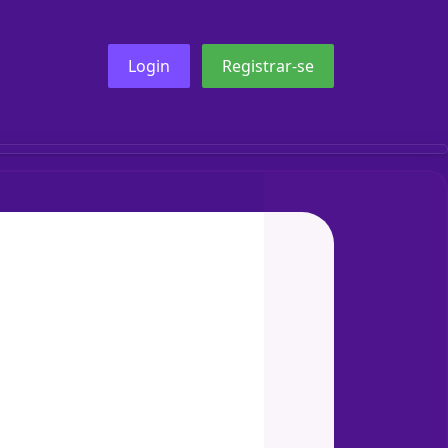
Login
Registrar-se