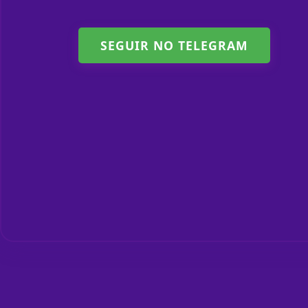
SEGUIR NO TELEGRAM