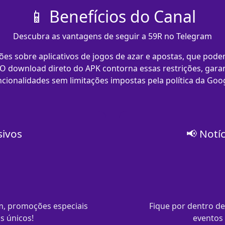
📱 Benefícios do Canal
Descubra as vantagens de seguir a 59R no Telegram
ções sobre aplicativos de jogos de azar e apostas, que pod
. O download direto do APK contorna essas restrições, gar
ncionalidades sem limitações impostas pela política da Goog
sivos
📢 Notí
m, promoções especiais
Fique por dentro d
s únicos!
eventos