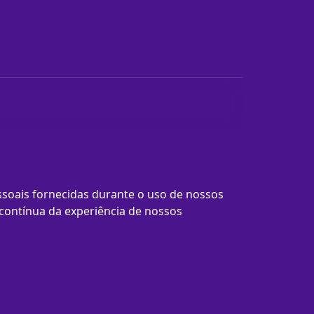
ssoais fornecidas durante o uso de nossos
 contínua da experiência de nossos