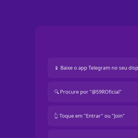
📱 Baixe o app Telegram no seu disp
🔍 Procure por "@59ROficial"
👆 Toque em "Entrar" ou "Join"