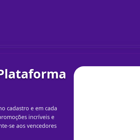
 Plataforma
no cadastro e em cada
promoções incríveis e
unte-se aos vencedores