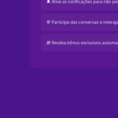
🔔 Ative as notificações para não p
💬 Participe das conversas e interaj
🎁 Receba bônus exclusivos autom