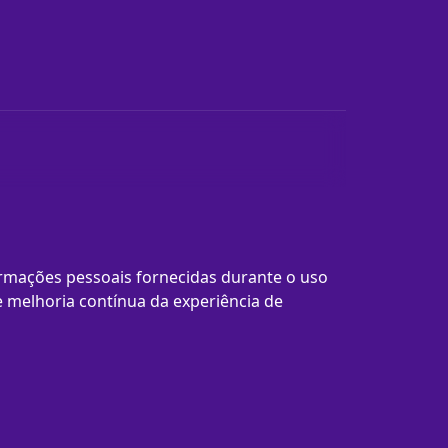
ormações pessoais fornecidas durante o uso
e melhoria contínua da experiência de