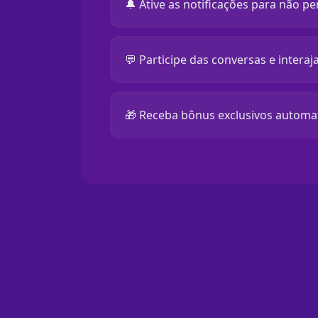
🔔 Ative as notificações para não p
💬 Participe das conversas e interaj
🎁 Receba bônus exclusivos autom