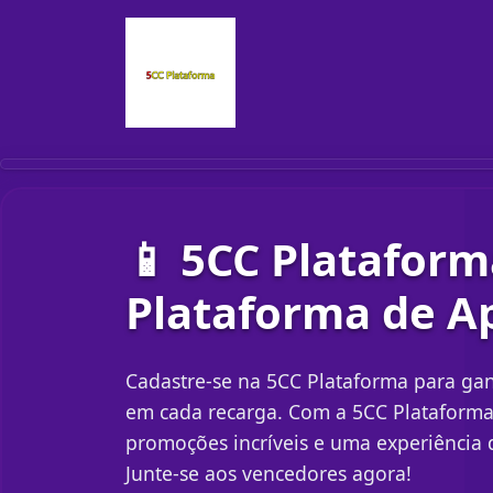
📱 5CC Platafor
Plataforma de A
Cadastre-se na 5CC Plataforma para ga
em cada recarga. Com a 5CC Plataforma
promoções incríveis e uma experiência d
Junte-se aos vencedores agora!