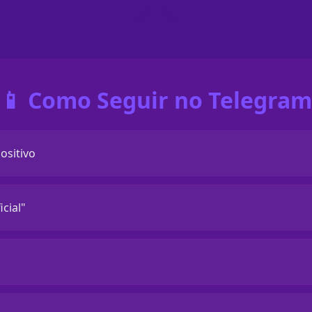
📱 Como Seguir no Telegram
ositivo
cial"