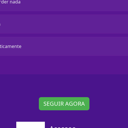
erder nada
a
aticamente
SEGUIR AGORA