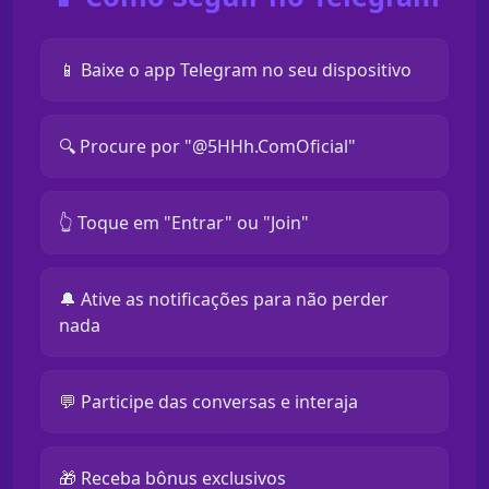
📱 Baixe o app Telegram no seu dispositivo
🔍 Procure por "@5HHh.ComOficial"
👆 Toque em "Entrar" ou "Join"
🔔 Ative as notificações para não perder
nada
💬 Participe das conversas e interaja
🎁 Receba bônus exclusivos