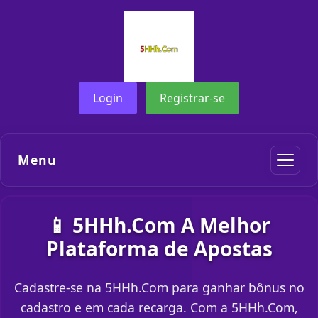
Login
Registrar-se
Menu
📱 5HHh.Com A Melhor
Plataforma de Apostas
Cadastre-se na 5HHh.Com para ganhar bônus no
cadastro e em cada recarga. Com a 5HHh.Com,