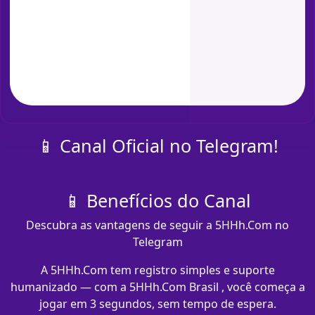
📱 Canal Oficial no Telegram!
📱 Benefícios do Canal
Descubra as vantagens de seguir a 5HHh.Com no
Telegram
A 5HHh.Com tem registro simples e suporte
humanizado — com a 5HHh.Com Brasil , você começa a
jogar em 3 segundos, sem tempo de espera.