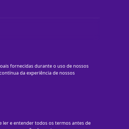
oais fornecidas durante o uso de nossos
 contínua da experiência de nossos
 ler e entender todos os termos antes de