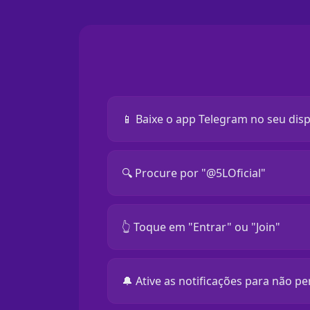
📱 Baixe o app Telegram no seu disp
🔍 Procure por "@5LOficial"
👆 Toque em "Entrar" ou "Join"
🔔 Ative as notificações para não p