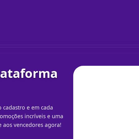
lataforma
o cadastro e em cada
romoções incríveis e uma
se aos vencedores agora!