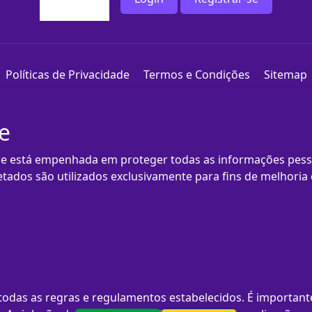
Políticas de Privacidade
Termos e Condições
Sitemap
de
os e está empenhada em proteger todas as informações pess
tados são utilizados exclusivamente para fins de melhoria
odas as regras e regulamentos estabelecidos. É importante