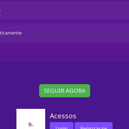
a
aticamente
SEGUIR AGORA
Acessos
Login
Registrar-se