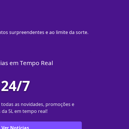
tos surpreendentes e ao limite da sorte.
cias em Tempo Real
24/7
e todas as novidades, promoções e
 da 5L em tempo real!
Ver Notícias