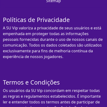
Sitemap
Políticas de Privacidade
A 5U Vip valoriza a privacidade de seus usuários e está
empenhada em proteger todas as informações
pessoais fornecidas durante o uso de nossos canais de
comunicação. Todos os dados coletados são utilizados
exclusivamente para fins de melhoria contínua da
experiência de nossos jogadores.
Termos e Condições
Os usuários da 5U Vip concordam em respeitar todas
as regras e regulamentos estabelecidos. É importante
ler e entender todos os termos antes de participar de