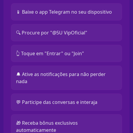
📱 Baixe o app Telegram no seu dispositivo
🔍 Procure por "@5U VipOficial"
👆 Toque em "Entrar" ou "Join"
🔔 Ative as notificações para não perder
nada
💬 Participe das conversas e interaja
🎁 Receba bônus exclusivos
automaticamente